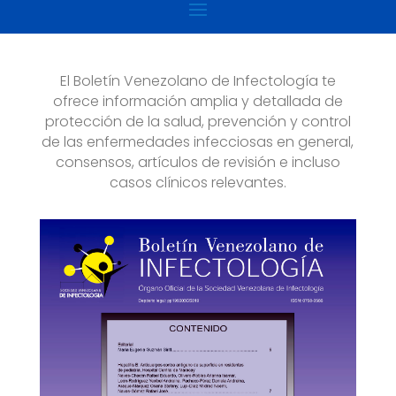
El Boletín Venezolano de Infectología te
ofrece información amplia y detallada de
protección de la salud, prevención y control
de las enfermedades infecciosas en general,
consensos, artículos de revisión e incluso
casos clínicos relevantes.