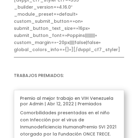
[dvppl_cf7_styler cf7=»355″
_builder_version=»4.16.0″
_module_preset=»default»
custom_submit_button=»on»
submit_button_text_size=»16px»
submit_button_font=»Poppins||||||||»
custom_margin=»-20px||||false|false»
global_colors_info=»{}»][/dvppl_cf7_styler]
TRABAJOS PREMIADOS:
Premio al mejor trabajo en VIH Venezuela
por
Admin
|
Abr 12, 2022
|
Premiados
Comorbilidades presentadas en el niño
con Infección por el virus de
Inmunodeficiencia HumanaPremio SVI 2021
otorgado por la Fundación ONCE TRECE.